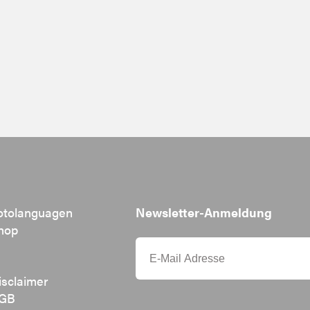
otolanguagen
Newsletter-Anmeldung
hop
isclaimer
GB