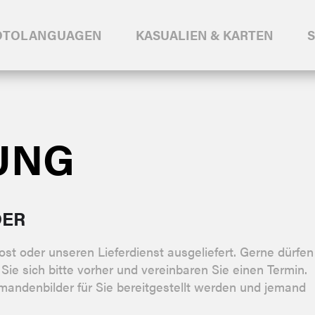
OTOLANGUAGEN
KASUALIEN & KARTEN
UNG
DER
st oder unseren Lieferdienst ausgeliefert. Gerne dürfen
Sie sich bitte vorher und vereinbaren Sie einen Termin.
rmandenbilder für Sie bereitgestellt werden und jemand