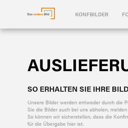
KONFBILDER
F
AUSLIEFER
SO ERHALTEN SIE IHRE BIL
Unsere Bilder werden entweder durch die Po
Sie die Bilder auch bei uns abholen, melden 
So können wir sicherstellen, dass die Konfi
für die Übergabe hier ist.