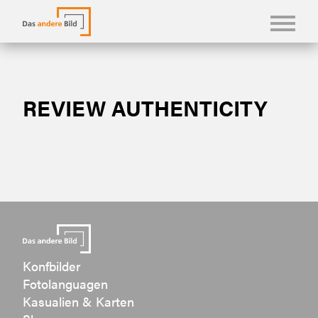
KONFBILDER
REVIEW AUTHENTICITY
FOTOLANGUAGEN
KASUALIEN & KARTEN
SHOP
ÜBER UNS
Konfbilder
Fotolanguagen
Kasualien & Karten