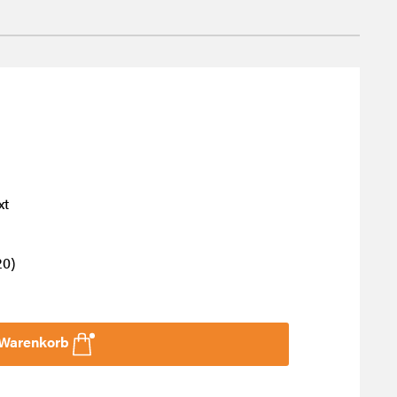
xt
20
)
 Warenkorb