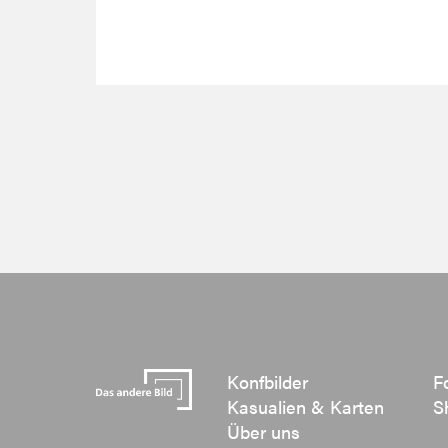
Konfbilder
F
Kasualien & Karten
S
Über uns