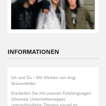
INFORMATIONEN
Ich und Du – Mit Werken von Angi
Grünenfelder
Erarbeiten Sie mit unseren Fotolanguagen
(ehemals Unterrichtsmappe)
unterschiedliche Themen visuell im