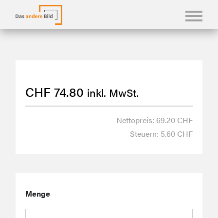
KONFBILDER
FOTOLANGUAGEN
CHF
74.80
inkl. MwSt.
KASUALIEN & KARTEN
SHOP
Nettopreis: 69.20 CHF
Steuern: 5.60 CHF
ÜBER UNS
Menge