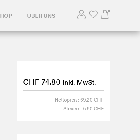
SHOP
ÜBER UNS
CHF
74.80
inkl. MwSt.
Nettopreis: 69.20 CHF
Steuern: 5.60 CHF