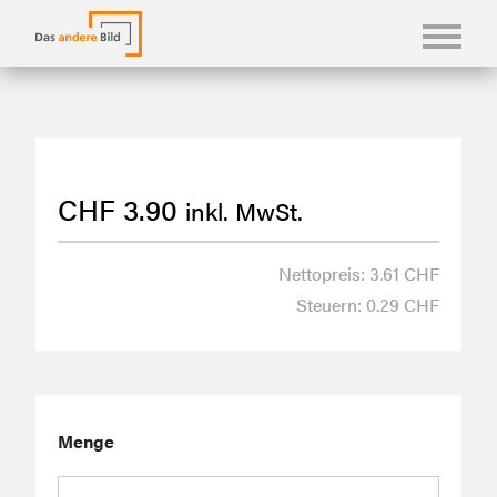
KONFBILDER
FOTOLANGUAGEN
CHF
3.90
inkl. MwSt.
KASUALIEN & KARTEN
SHOP
Nettopreis: 3.61 CHF
Steuern: 0.29 CHF
ÜBER UNS
Menge