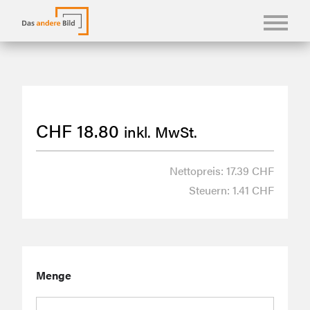
KONFBILDER
FOTOLANGUAGEN
CHF
18.80
inkl. MwSt.
KASUALIEN & KARTEN
SHOP
Nettopreis: 17.39 CHF
Steuern: 1.41 CHF
ÜBER UNS
Menge