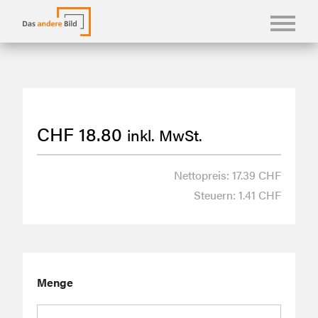
KONFBILDER
FOTOLANGUAGEN
CHF
18.80
inkl. MwSt.
KASUALIEN & KARTEN
SHOP
Nettopreis: 17.39 CHF
Steuern: 1.41 CHF
ÜBER UNS
Menge