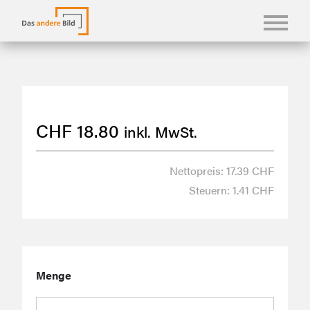
KONFBILDER
FOTOLANGUAGEN
CHF
18.80
inkl. MwSt.
KASUALIEN & KARTEN
SHOP
Nettopreis: 17.39 CHF
Steuern: 1.41 CHF
ÜBER UNS
Menge