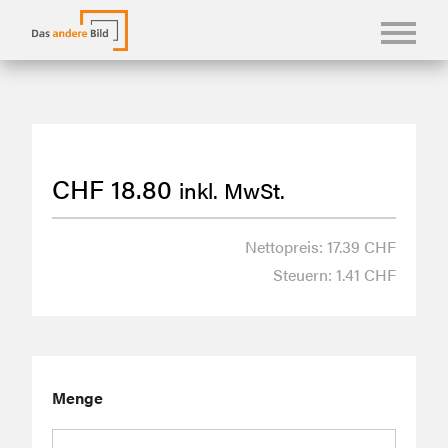
KONFBILDER
FOTOLANGUAGEN
CHF
18.80
inkl. MwSt.
KASUALIEN & KARTEN
SHOP
Nettopreis: 17.39 CHF
Steuern: 1.41 CHF
ÜBER UNS
Menge