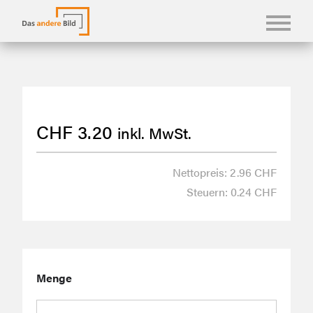
KONFBILDER
FOTOLANGUAGEN
CHF
3.20
inkl. MwSt.
KASUALIEN & KARTEN
SHOP
Nettopreis: 2.96 CHF
Steuern: 0.24 CHF
ÜBER UNS
Menge