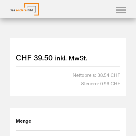
KONFBILDER
FOTOLANGUAGEN
CHF
39.50
inkl. MwSt.
KASUALIEN & KARTEN
SHOP
Nettopreis: 38.54 CHF
Steuern: 0.96 CHF
ÜBER UNS
Menge