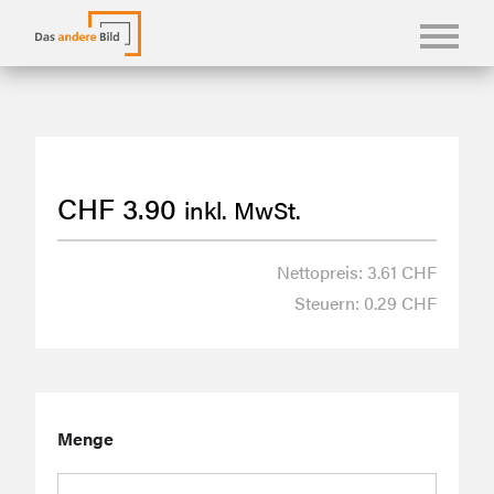
KONFBILDER
FOTOLANGUAGEN
CHF
3.90
inkl. MwSt.
KASUALIEN & KARTEN
SHOP
Nettopreis: 3.61 CHF
Steuern: 0.29 CHF
ÜBER UNS
Menge