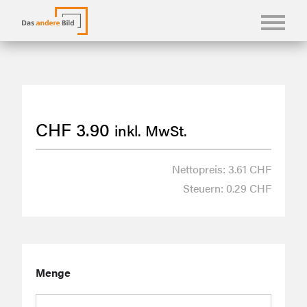
KONFBILDER
FOTOLANGUAGEN
CHF
3.90
inkl. MwSt.
KASUALIEN & KARTEN
SHOP
Nettopreis: 3.61 CHF
Steuern: 0.29 CHF
ÜBER UNS
Menge