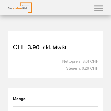
KONFBILDER
FOTOLANGUAGEN
CHF
3.90
inkl. MwSt.
KASUALIEN & KARTEN
SHOP
Nettopreis: 3.61 CHF
Steuern: 0.29 CHF
ÜBER UNS
Menge