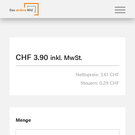
KONFBILDER
FOTOLANGUAGEN
CHF
3.90
inkl. MwSt.
KASUALIEN & KARTEN
SHOP
Nettopreis: 3.61 CHF
Steuern: 0.29 CHF
ÜBER UNS
Menge