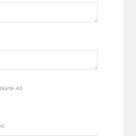
tkarte A5.
et.