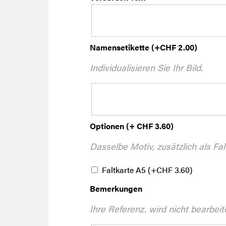
Namensetikette
(+
CHF
2.00
)
Individualisieren Sie Ihr Bild.
Optionen (+ CHF 3.60)
Dasselbe Motiv, zusätzlich als Fal
Faltkarte A5
(+
CHF
3.60
)
Bemerkungen
Ihre Referenz. wird nicht bearbeit