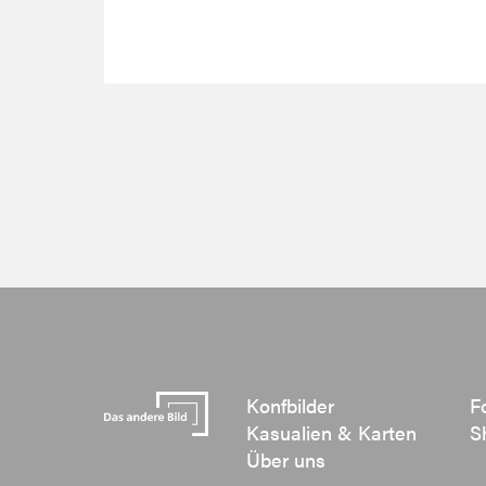
Konfbilder
F
Kasualien & Karten
S
Über uns