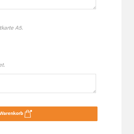
tkarte A5.
et.
 Warenkorb