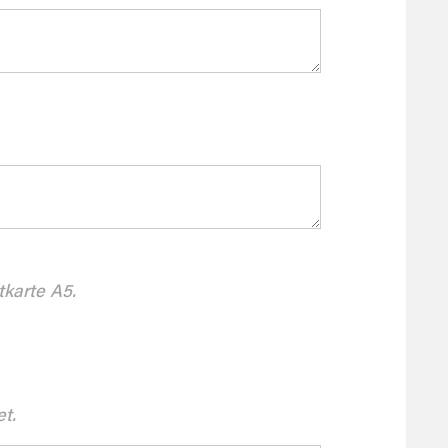
tkarte A5.
et.