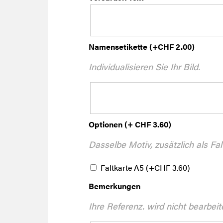
Namensetikette
(+
CHF
2.00
)
Individualisieren Sie Ihr Bild.
Optionen (+ CHF 3.60)
Dasselbe Motiv, zusätzlich als Fal
Faltkarte A5
(+
CHF
3.60
)
Bemerkungen
Ihre Referenz. wird nicht bearbeit