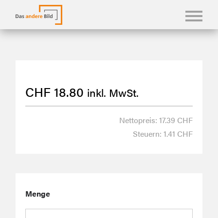
KONFBILDER
FOTOLANGUAGEN
CHF
18.80
inkl. MwSt.
KASUALIEN & KARTEN
SHOP
Nettopreis: 17.39 CHF
Steuern: 1.41 CHF
ÜBER UNS
Menge