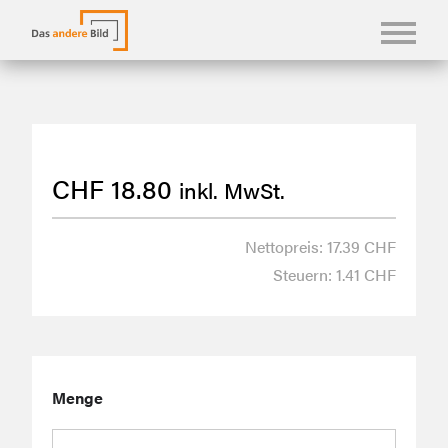
KONFBILDER
FOTOLANGUAGEN
CHF
18.80
inkl. MwSt.
KASUALIEN & KARTEN
SHOP
Nettopreis: 17.39 CHF
Steuern: 1.41 CHF
ÜBER UNS
Menge