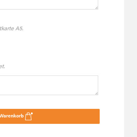
tkarte A5.
et.
 Warenkorb