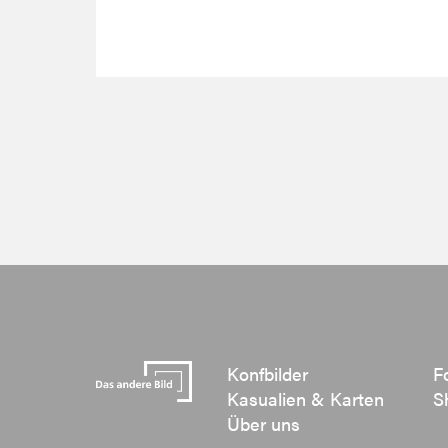
Konfbilder
F
Kasualien & Karten
S
Über uns