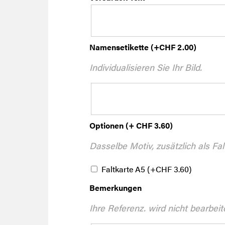
Namensetikette
(+
CHF
2.00
)
Individualisieren Sie Ihr Bild.
Optionen (+ CHF 3.60)
Dasselbe Motiv, zusätzlich als Fal
Faltkarte A5
(+
CHF
3.60
)
Bemerkungen
Ihre Referenz. wird nicht bearbeit