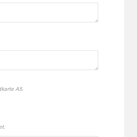
tkarte A5.
et.