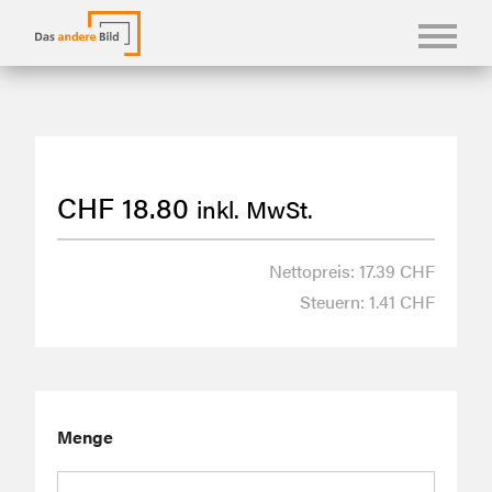
KONFBILDER
FOTOLANGUAGEN
CHF
18.80
inkl. MwSt.
KASUALIEN & KARTEN
SHOP
Nettopreis: 17.39 CHF
Steuern: 1.41 CHF
ÜBER UNS
Menge