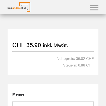
KONFBILDER
FOTOLANGUAGEN
CHF
35.90
inkl. MwSt.
KASUALIEN & KARTEN
SHOP
Nettopreis: 35.02 CHF
Steuern: 0.88 CHF
ÜBER UNS
Menge