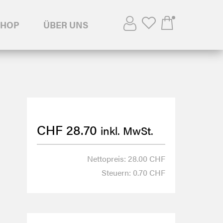
SHOP
ÜBER UNS
CHF
28.70
inkl. MwSt.
Nettopreis: 28.00 CHF
Steuern: 0.70 CHF