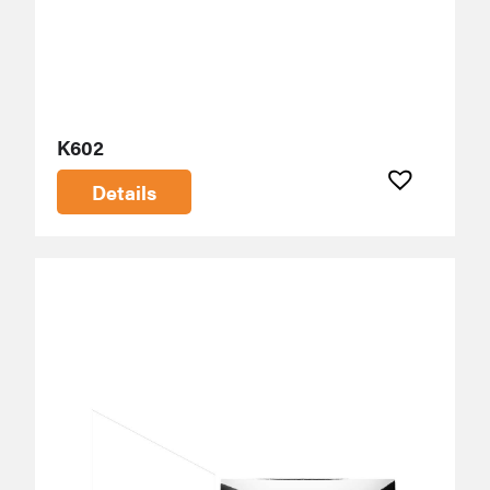
K602
Details