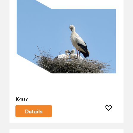
K407
Details