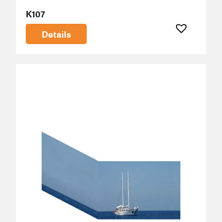
K107
Details