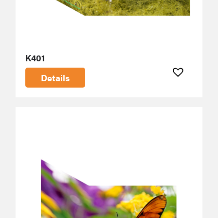
K401
Details