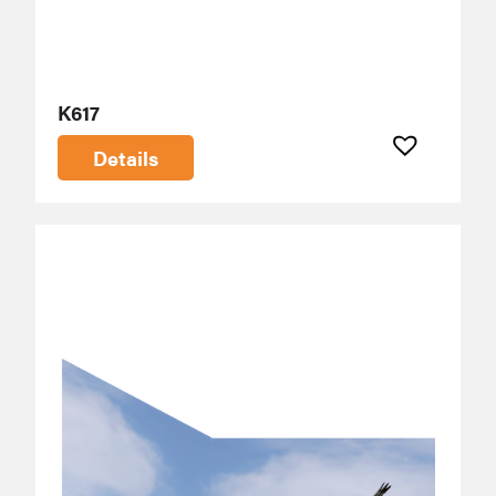
K617
Details