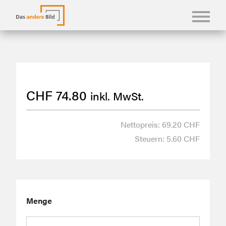
KONFBILDER
FOTOLANGUAGEN
CHF
74.80
inkl. MwSt.
KASUALIEN & KARTEN
SHOP
Nettopreis: 69.20 CHF
Steuern: 5.60 CHF
ÜBER UNS
Menge